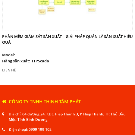
PHẦN MỀM GIÁM SÁT SẢN XUẤT – GIẢI PHÁP QUẢN LÝ SẢN XUẤT HIỆU
QUẢ
Model:
Hãng sãn xuất:
TTPScada
LIÊN HỆ
CÔNG TY TNHH THỊNH TÂM PHÁT
Địa chỉ: 64 đường 24, KDC Hiệp Thành 3, P. Hiệp Thành, TP. Thủ Dầu
Một, Tỉnh Bình Dương
Điện thoại:
0909 199 102