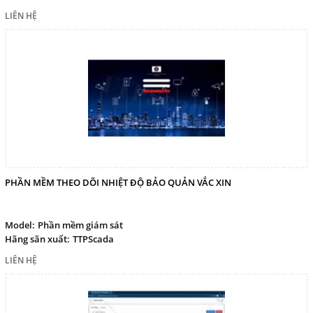
LIÊN HỆ
PHẦN MỀM THEO DÕI NHIỆT ĐỘ BẢO QUẢN VẮC XIN
Model:
Phần mềm giám sát
Hãng sãn xuất:
TTPScada
LIÊN HỆ