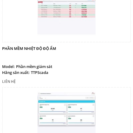
PHẦN MỀM NHIỆT ĐỘ ĐỘ ẨM
Model:
Phần mềm giám sát
Hãng sãn xuất:
TTPScada
LIÊN HỆ