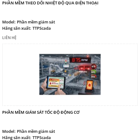
PHẦN MỀM THEO DÕI NHIỆT ĐỘ QUA ĐIỆN THOẠI
Model:
Phần mềm giám sát
Hãng sãn xuất:
TTPScada
LIÊN HỆ
PHẦN MỀM GIÁM SÁT TỐC ĐỘ ĐỘNG CƠ
Model:
Phần mềm giám sát
Hãng sãn xuất:
TTPScada