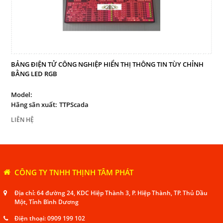
Mail
COPYRIGHT 2017. ALL RIGHTS RESERVED
BẢNG ĐIỆN TỬ CÔNG NGHIỆP HIỂN THỊ THÔNG TIN TÙY CHỈNH
BẰNG LED RGB
Model:
Hãng sãn xuất:
TTPScada
LIÊN HỆ
CÔNG TY TNHH THỊNH TÂM PHÁT
Địa chỉ: 64 đường 24, KDC Hiệp Thành 3, P. Hiệp Thành, TP. Thủ Dầu
Một, Tỉnh Bình Dương
Điện thoại:
0909 199 102