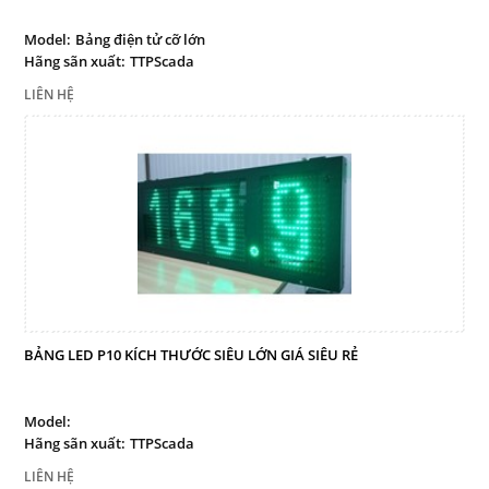
Bảng led truyền thông công
nghiệp
Model:
Bảng điện tử cỡ lớn
Hãng sãn xuất:
TTPScada
Bảng điện tử công nghiệp
LIÊN HỆ
Giải pháp quản lý sản xuất
tinh gọn
Bảng led hiển thị
Thiết bị cảnh báo
Thiết bị điều khiển
Thiết bị đo lường - Cảm biến
Sensor
Dịch vụ
BẢNG LED P10 KÍCH THƯỚC SIÊU LỚN GIÁ SIÊU RẺ
Liên hệ
Model:
Hãng sãn xuất:
TTPScada
THEO DÕI
LIÊN HỆ