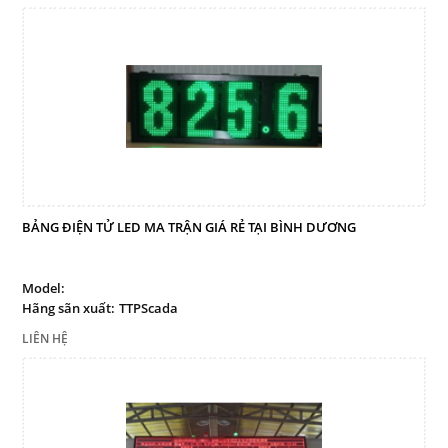
Facebook
Google
Twitter
LIÊN HỆ
BẢNG ĐIỆN TỬ LED MA TRẬN GIÁ RẺ TẠI BÌNH DƯƠNG
HotLine
0909 199 102
Model:
Hãng sãn xuất:
TTPScada
Email
thinhtamphat@gmail.com
LIÊN HỆ
Gọi cho chúng tôi
Nhắn tin