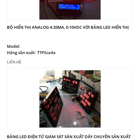
BỘ HIỂN THỊ ANALOG 4-20MA, 0-10VDC VỚI BẢNG LED HIỂN THỊ
Model:
Hãng sãn xuất:
TTPScada
LIÊN HỆ
BẢNG LED ĐIỆN TỬ GIÁM SÁT SẢN XUẤT DÂY CHUYỀN SẢN XUẤT