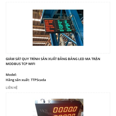
Facebook
Google
Twitter
LIÊN HỆ
GIÁM SÁT QUY TRÌNH SẢN XUẤT BẰNG BẢNG LED MA TRẬN
HotLine
MODBUS TCP WIFI
0909 199 102
Model:
Hãng sãn xuất:
TTPScada
Email
thinhtamphat@gmail.com
LIÊN HỆ
Gọi cho chúng tôi
Nhắn tin