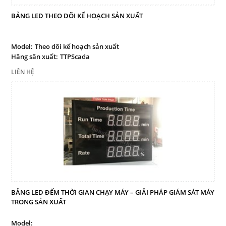
BẢNG LED THEO DÕI KẾ HOẠCH SẢN XUẤT
Model:
Theo dõi kế hoạch sản xuất
Hãng sãn xuất:
TTPScada
LIÊN HỆ
BẢNG LED ĐẾM THỜI GIAN CHẠY MÁY – GIẢI PHÁP GIÁM SÁT MÁY
TRONG SẢN XUẤT
Model: