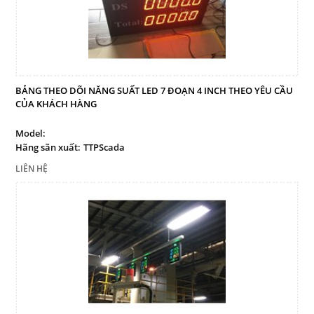
Mail
COPYRIGHT 2017. ALL RIGHTS RESERVED
BẢNG THEO DÕI NĂNG SUẤT LED 7 ĐOẠN 4 INCH THEO YÊU CẦU
CỦA KHÁCH HÀNG
Model:
Hãng sãn xuất:
TTPScada
LIÊN HỆ