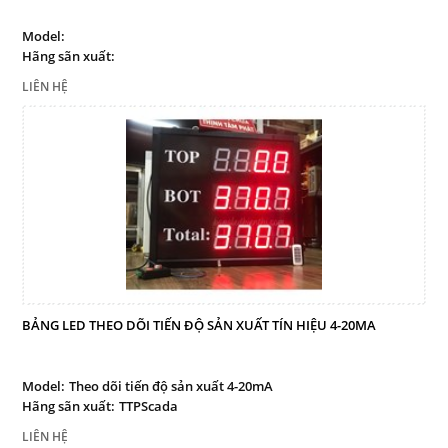
Bảng led truyền thông công
nghiệp
Model:
Hãng sãn xuất:
Bảng điện tử công nghiệp
LIÊN HỆ
Giải pháp quản lý sản xuất
tinh gọn
Bảng led hiển thị
Thiết bị cảnh báo
Thiết bị điều khiển
Thiết bị đo lường - Cảm biến
Sensor
Dịch vụ
BẢNG LED THEO DÕI TIẾN ĐỘ SẢN XUẤT TÍN HIỆU 4-20MA
Liên hệ
Model:
Theo dõi tiến độ sản xuất 4-20mA
Hãng sãn xuất:
TTPScada
THEO DÕI
LIÊN HỆ