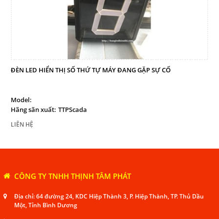
ĐÈN LED HIỂN THỊ SỐ THỨ TỰ MÁY ĐANG GẶP SỰ CỐ
Model:
Hãng sãn xuất:
TTPScada
LIÊN HỆ
CÔNG TY TNHH THỊNH TÂM PHÁT
Địa chỉ: 64 đường 24, KDC Hiệp Thành 3, P. Hiệp Thành, TP. Thủ Dầu
Một, Tỉnh Bình Dương