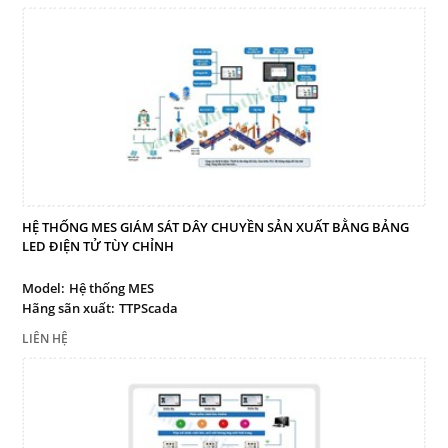
Facebook
Google
Twitter
LIÊN HỆ
HỆ THỐNG MES GIÁM SÁT DÂY CHUYỀN SẢN XUẤT BẰNG BẢNG
HotLine
LED ĐIỆN TỬ TÙY CHỈNH
0909 199 102
Model:
Hệ thống MES
Hãng sãn xuất:
TTPScada
Email
thinhtamphat@gmail.com
LIÊN HỆ
Gọi cho chúng tôi
Nhắn tin