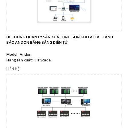
Mail
COPYRIGHT 2017. ALL RIGHTS RESERVED
HỆ THỐNG QUẢN LÝ SẢN XUẤT TINH GỌN GHI LẠI CÁC CẢNH
BÁO ANDON BẰNG BẢNG ĐIỆN TỬ
Model:
Andon
Hãng sãn xuất:
TTPScada
LIÊN HỆ