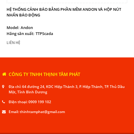
HỆ THỐNG CẢNH BÁO BẰNG PHẦN MỀM ANDON VÀ HỘP NÚT
NHẤN BÁO ĐỘNG
Model:
Andon
Hãng sãn xuất:
TTPScada
LIÊN HỆ
CÔNG TY TNHH THỊNH TÂM PHÁT
Địa chỉ: 64 đường 24, KDC Hiệp Thành 3, P. Hiệp Thành, TP. Thủ Dầu
Một, Tỉnh Bình Dương
Điện thoại:
0909 199 102
Email:
thinhtamphat@gmail.com