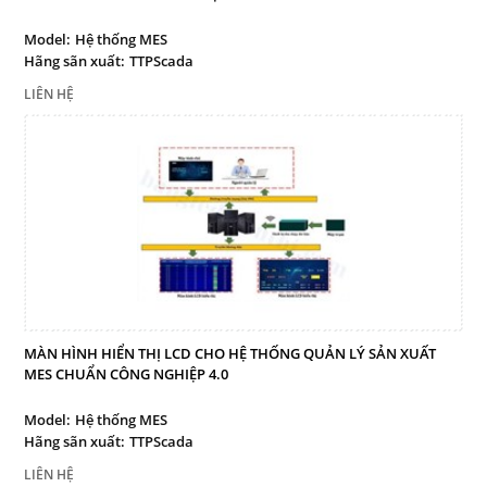
Bảng led truyền thông công
nghiệp
Model:
Hệ thống MES
Hãng sãn xuất:
TTPScada
Bảng điện tử công nghiệp
LIÊN HỆ
Giải pháp quản lý sản xuất
tinh gọn
Bảng led hiển thị
Thiết bị cảnh báo
Thiết bị điều khiển
Thiết bị đo lường - Cảm biến
Sensor
Dịch vụ
MÀN HÌNH HIỂN THỊ LCD CHO HỆ THỐNG QUẢN LÝ SẢN XUẤT
MES CHUẨN CÔNG NGHIỆP 4.0
Liên hệ
Model:
Hệ thống MES
Hãng sãn xuất:
TTPScada
THEO DÕI
LIÊN HỆ