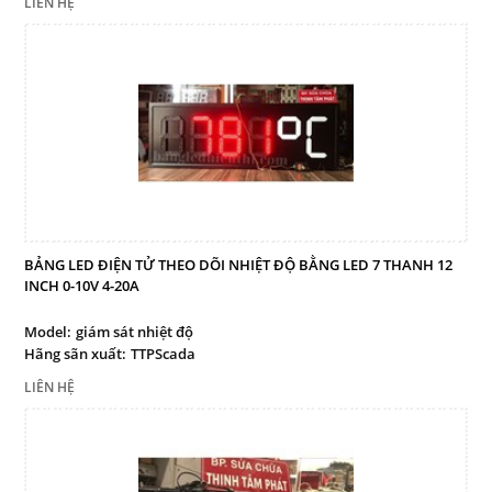
LIÊN HỆ
BẢNG LED ĐIỆN TỬ THEO DÕI NHIỆT ĐỘ BẰNG LED 7 THANH 12
INCH 0-10V 4-20A
Model:
giám sát nhiệt độ
Hãng sãn xuất:
TTPScada
LIÊN HỆ