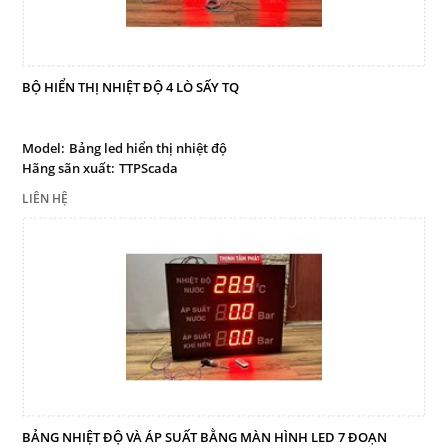
BỘ HIỂN THỊ NHIỆT ĐỘ 4 LÒ SẤY TQ
Model:
Bảng led hiển thị nhiệt độ
Hãng sãn xuất:
TTPScada
LIÊN HỆ
BẢNG NHIỆT ĐỘ VÀ ÁP SUẤT BẰNG MÀN HÌNH LED 7 ĐOẠN