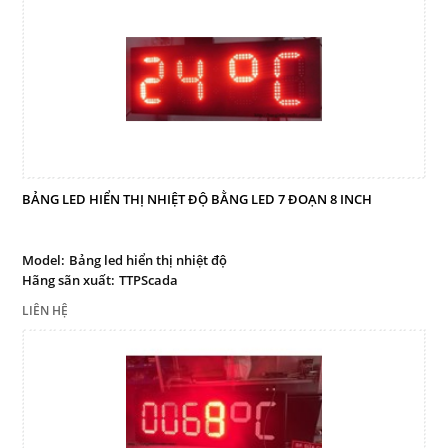
BẢNG LED HIỂN THỊ NHIỆT ĐỘ BẰNG LED 7 ĐOẠN 8 INCH
Model:
Bảng led hiển thị nhiệt độ
Hãng sãn xuất:
TTPScada
LIÊN HỆ