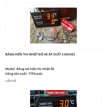
Facebook
Google
Twitter
LIÊN HỆ
BẢNG HIỂN THỊ NHIỆT ĐỘ VÀ ÁP SUẤT 3 INCHES
HotLine
0909 199 102
Model:
Bảng led hiển thị nhiệt độ
Hãng sãn xuất:
TTPScada
Email
thinhtamphat@gmail.com
LIÊN HỆ
Gọi cho chúng tôi
Nhắn tin