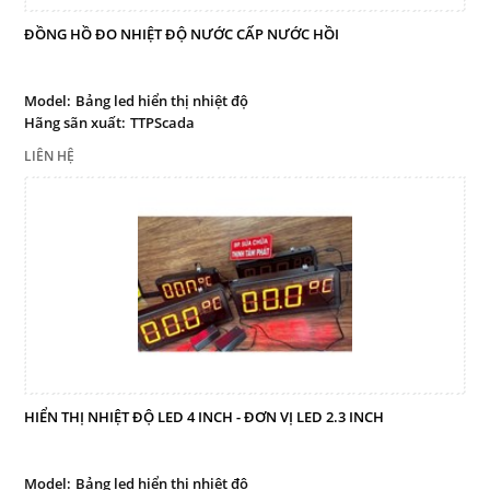
ĐỒNG HỒ ĐO NHIỆT ĐỘ NƯỚC CẤP NƯỚC HỒI
Model:
Bảng led hiển thị nhiệt độ
Hãng sãn xuất:
TTPScada
LIÊN HỆ
HIỂN THỊ NHIỆT ĐỘ LED 4 INCH - ĐƠN VỊ LED 2.3 INCH
Model:
Bảng led hiển thị nhiệt độ