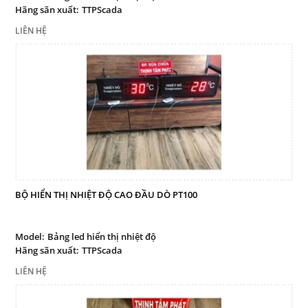
Hãng sãn xuất:
TTPScada
LIÊN HỆ
BỘ HIỂN THỊ NHIỆT ĐỘ CAO ĐẦU DÒ PT100
Model:
Bảng led hiển thị nhiệt độ
Hãng sãn xuất:
TTPScada
LIÊN HỆ