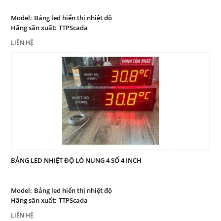
Bảng led truyền thông công
nghiệp
Model:
Bảng led hiển thị nhiệt độ
Hãng sãn xuất:
TTPScada
Bảng điện tử công nghiệp
LIÊN HỆ
Giải pháp quản lý sản xuất
tinh gọn
Bảng led hiển thị
Thiết bị cảnh báo
Thiết bị điều khiển
Thiết bị đo lường - Cảm biến
Sensor
Dịch vụ
BẢNG LED NHIỆT ĐỘ LÒ NUNG 4 SỐ 4 INCH
Liên hệ
Model:
Bảng led hiển thị nhiệt độ
Hãng sãn xuất:
TTPScada
THEO DÕI
LIÊN HỆ