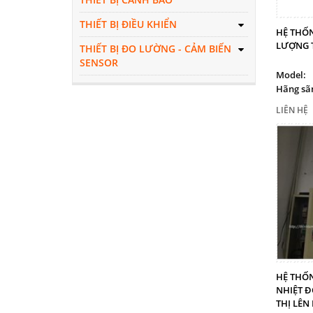
THIẾT BỊ ĐIỀU KHIỂN
HỆ THỐ
LƯỢNG 
THIẾT BỊ ĐO LƯỜNG - CẢM BIẾN
SENSOR
Model:
Hãng sãn
LIÊN HỆ
HỆ THỐN
NHIỆT Đ
THỊ LÊN