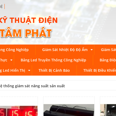
HỆ
ong Công Nghiệp
Giám Sát Nhiệt Độ Độ Ẩm
Giám Sá
Thực
Bảng Led Truyền Thông Công Nghiệp
Bảng Điệ
g Led Hiển Thị
Thiết Bị Cảnh Báo
Thiết Bị Điều Khiể
ệ thống giám sát năng suất sản xuất