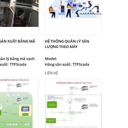
SẢN XUẤT BẰNG MÃ
HỆ THỐNG QUẢN LÝ SẢN
LƯỢNG THEO MÁY
ản lý bằng mã vạch
Model:
xuất:
TTPScada
Hãng sãn xuất:
TTPScada
LIÊN HỆ