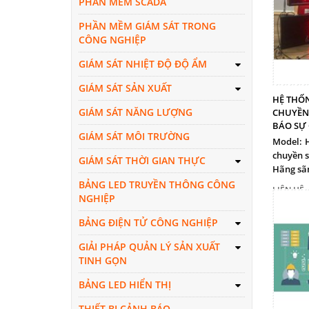
PHẦN MỀM SCADA
PHẦN MỀM GIÁM SÁT TRONG
CÔNG NGHIỆP
GIÁM SÁT NHIỆT ĐỘ ĐỘ ẨM
GIÁM SÁT SẢN XUẤT
HỆ THỐN
GIÁM SÁT NĂNG LƯỢNG
CHUYỀN
BÁO SỰ
GIÁM SÁT MÔI TRƯỜNG
Model:
chuyền s
GIÁM SÁT THỜI GIAN THỰC
Hãng sãn
BẢNG LED TRUYỀN THÔNG CÔNG
LIÊN HỆ
NGHIỆP
BẢNG ĐIỆN TỬ CÔNG NGHIỆP
GIẢI PHÁP QUẢN LÝ SẢN XUẤT
TINH GỌN
BẢNG LED HIỂN THỊ
THIẾT BỊ CẢNH BÁO