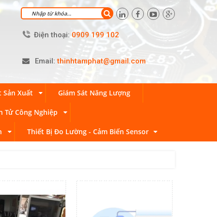
Điện thoại:
0909 199 102
Email:
thinhtamphat@gmail.com
t Sản Xuất
Giám Sát Năng Lượng
n Tử Công Nghiệp
n
Thiết Bị Đo Lường - Cảm Biến Sensor