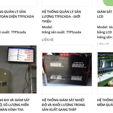
NG QUẢN LÝ SẢN
HỆ THỐNG QUẢN LÝ SẢN
GIÁM SÁT
TOÀN DIỆN TTPSCADA
LƯỢNG TTPSCADA - GIỚI
LCD
THIỆU
Model:
Model:
Gi
 xuất:
TTPScada
Hãng sãn xuất:
TTPScada
bằng LCD
Hãng sãn 
LIÊN HỆ
LIÊN HỆ
G ĐO VÀ GIÁM SÁT
HỆ THỐNG GIÁM SÁT NHIỆT
HỆ THỐNG
Ộ, SỐ LƯỢNG HIỂN
ĐỘ VÀ KHỐI LƯỢNG TRONG
MỀM QUẢN
 MÀN HÌNH TIVI.
SẢN XUẤT GANG THÉP