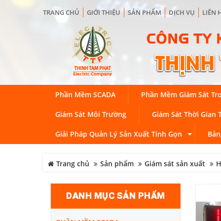
TRANG CHỦ
GIỚI THIỆU
SẢN PHẨM
DỊCH VỤ
LIÊN 
Phần Mềm SCADA
Phần Mềm Giám Sát Tr
Giám Sát Môi Trường
Giám Sát Thời Gian 
Giải Pháp Quản Lý Sản Xuất Tinh Gọn
Bản
Trang chủ
Sản phẩm
Giám sát sản xuất
H
DANH MỤC SẢN PHẨM