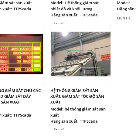
Giám sát sản xuất
Model:
Hệ thống giám sát
Model:
 xuất:
TTPScada
nhiệt độ và khối lượng
Hãng sãn 
Hãng sãn xuất:
TTPScada
LIÊN HỆ
LIÊN HỆ
G GIÁM SÁT CHỦ CÁC
HỆ THỐNG GIÁM SÁT SẢN
D GIÁM SÁT DÂY
XUẤT, GIÁM SÁT TỐC ĐỘ SẢN
 SẢN XUẤT
XUẤT
Model:
hệ thống giám sát sản
 xuất:
TTPScada
xuất
Hãng sãn xuất:
TTPScada
LIÊN HỆ