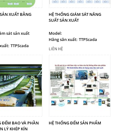
 SẢN XUẤT BẰNG
HỆ THỐNG GIÁM SÁT NĂNG
SUẤT SẢN XUẤT
ám sát sản xuất
Model:
Hãng sãn xuất:
TTPScada
xuất:
TTPScada
LIÊN HỆ
 ĐẾM BAO VÀ PHẦN
HỆ THỐNG ĐẾM SẢN PHẨM
 LÝ KHÉP KÍN