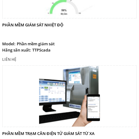
PHẦN MỀM GIÁM SÁT NHIỆT ĐỘ
Model:
Phần mềm giám sát
Hãng sãn xuất:
TTPScada
LIÊN HỆ
PHẦN MỀM TRẠM CÂN ĐIỆN TỬ GIÁM SÁT TỪ XA