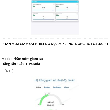
PHẦN MỀM GIÁM SÁT NHIỆT ĐỘ ĐỘ ẨM KẾT NỐI ĐỒNG HỒ FOX-300JR1
Model:
Phần mềm giám sát
Hãng sãn xuất:
TTPScada
LIÊN HỆ