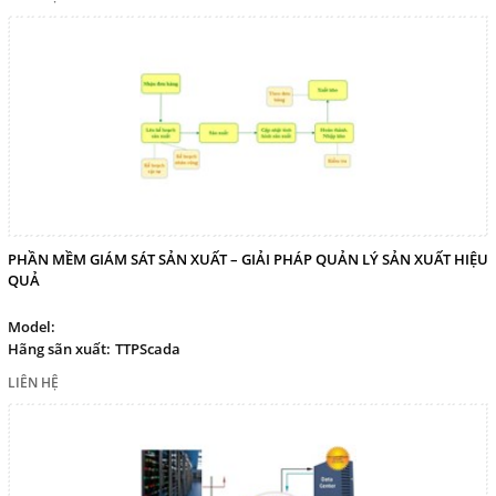
PHẦN MỀM GIÁM SÁT SẢN XUẤT – GIẢI PHÁP QUẢN LÝ SẢN XUẤT HIỆU
QUẢ
Model:
Hãng sãn xuất:
TTPScada
LIÊN HỆ