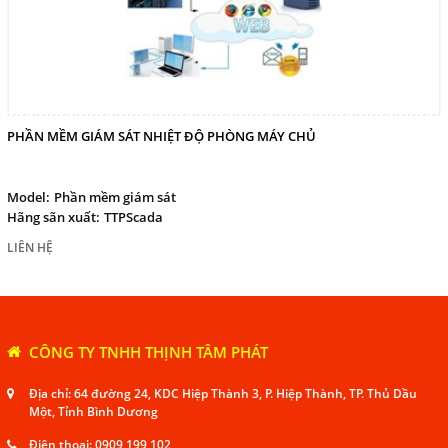
PHẦN MỀM GIÁM SÁT NHIỆT ĐỘ PHÒNG MÁY CHỦ
Model:
Phần mềm giám sát
Hãng sãn xuất:
TTPScada
LIÊN HỆ
CÔNG TY TNHH THỊNH TÂM PHÁT
Địa chỉ: 64 đường 24, KDC Hiệp Thành 3, P. Hiệp Thành, TP. Thủ Dầu
Một, Tỉnh Bình Dương
Điện thoại:
0909 199 102