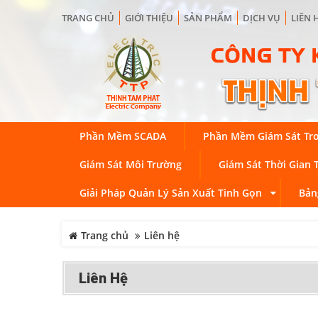
TRANG CHỦ
GIỚI THIỆU
SẢN PHẨM
DỊCH VỤ
LIÊN 
Phần Mềm SCADA
Phần Mềm Giám Sát Tr
Giám Sát Môi Trường
Giám Sát Thời Gian 
Giải Pháp Quản Lý Sản Xuất Tinh Gọn
Bản
Trang chủ
Liên hệ
Liên Hệ