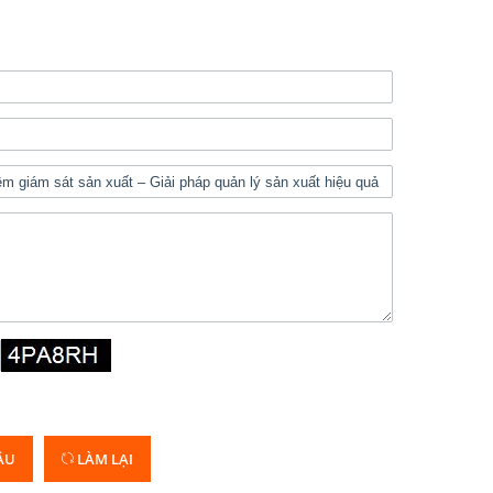
ẦU
LÀM LẠI