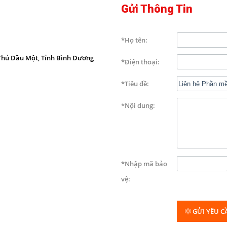
Gửi Thông Tin
*Họ tên:
 Thủ Dầu Một, Tỉnh Bình Dương
*Điện thoại:
*Tiêu đề:
*Nội dung:
*Nhập mã bảo
vệ:
GỬI YÊU C