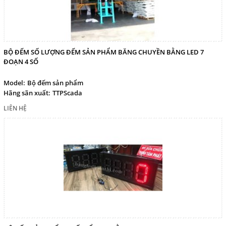
BỘ ĐẾM SỐ LƯỢNG ĐẾM SẢN PHẨM BĂNG CHUYỀN BẰNG LED 7
ĐOẠN 4 SỐ
Model:
Bộ đếm sản phẩm
Hãng sãn xuất:
TTPScada
LIÊN HỆ