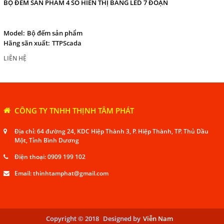
BỘ ĐẾM SẢN PHẨM 4 SỐ HIỂN THỊ BẰNG LED 7 ĐOẠN
Model:
Bộ đếm sản phẩm
Hãng sãn xuất:
TTPScada
LIÊN HỆ
CÔNG TY TNHH THỊNH TÂM PHÁT
Địa chỉ: 64 đường 24, KDC Hiệp Thành 3, P. Hiệp Thành, TP. Thủ Dầu
Một, Tỉnh Bình Dương
Điện thoại:
0909 199 102
Email:
thinhtamphat@gmail.com
Copyright © 2018
Designed by
Viễn Nam