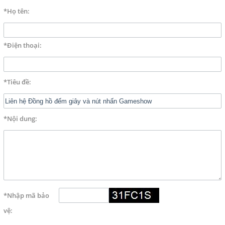
Facebook
*Họ tên:
Google
*Điện thoại:
Twitter
*Tiêu đề:
LIÊN HỆ
HotLine
*Nội dung:
0909 199 102
Email
thinhtamphat@gmail.com
Gọi cho chúng tôi
*Nhập mã bảo
vệ:
Nhắn tin