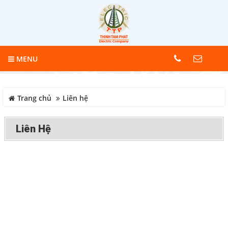
GIỎ HÀNG
Trang chủ
0
MENU
Giới thiệu
LIÊN HỆ
Sản phẩm
Trang chủ
Liên hệ
Hotline
0909 199 102
Phần mềm SCADA
Liên Hệ
Phần mềm giám sát trong
công nghiệp
Địa chỉ
64 đường 24, KDC Hiệp Thành 3,
Giám sát nhiệt độ độ ẩm
P. Hiệp Thành, TP. Thủ Dầu Một,
Giám sát sản xuất
Tỉnh Bình Dương
Điện thoại
Giám sát năng lượng
0909 199 102
Giám sát môi trường
Giám sát thời gian thực
COPYRIGHT 2017. ALL RIGHTS RESERVED