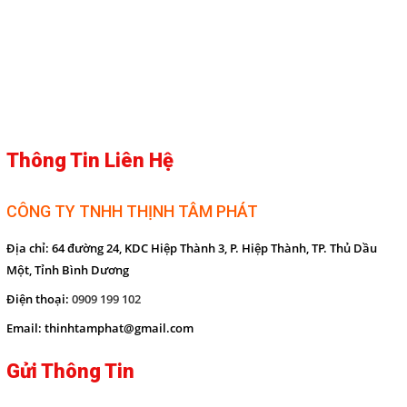
Bảng led truyền thông công
nghiệp
Bảng điện tử công nghiệp
Giải pháp quản lý sản xuất
tinh gọn
Bảng led hiển thị
Thông Tin Liên Hệ
Thiết bị cảnh báo
Thiết bị điều khiển
CÔNG TY TNHH THỊNH TÂM PHÁT
Thiết bị đo lường - Cảm biến
Sensor
Địa chỉ:
64 đường 24, KDC Hiệp Thành 3, P. Hiệp Thành, TP. Thủ Dầu
Một, Tỉnh Bình Dương
Dịch vụ
Điện thoại:
0909 199 102
Liên hệ
Email:
thinhtamphat@gmail.com
Gửi Thông Tin
THEO DÕI