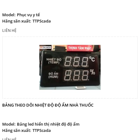
Model:
Phục vụ y tế
Hãng sãn xuất:
TTPScada
LIÊN HỆ
BẢNG THEO DÕI NHIỆT ĐỘ ĐỘ ẨM NHÀ THUỐC
Model:
Bảng led hiển thị nhiệt độ độ ẩm
Hãng sãn xuất:
TTPScada
LIÊN HỆ