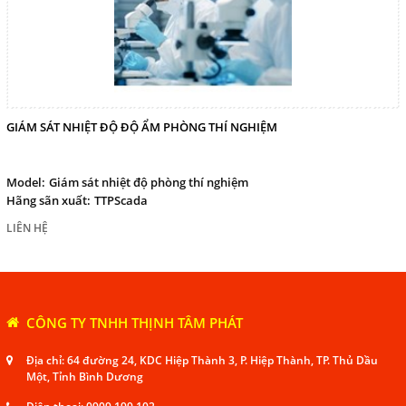
GIÁM SÁT NHIỆT ĐỘ ĐỘ ẨM PHÒNG THÍ NGHIỆM
Model:
Giám sát nhiệt độ phòng thí nghiệm
Hãng sãn xuất:
TTPScada
LIÊN HỆ
CÔNG TY TNHH THỊNH TÂM PHÁT
Địa chỉ: 64 đường 24, KDC Hiệp Thành 3, P. Hiệp Thành, TP. Thủ Dầu
Một, Tỉnh Bình Dương