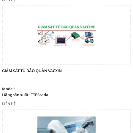
GIÁM SÁT TỦ BẢO QUẢN VACXIN
Model:
Hãng sãn xuất:
TTPScada
LIÊN HỆ