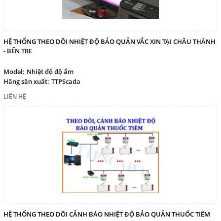
HỆ THỐNG THEO DÕI NHIỆT ĐỘ BẢO QUẢN VẮC XIN TẠI CHÂU THÀNH
- BẾN TRE
Model:
Nhiệt độ độ ẩm
Hãng sãn xuất:
TTPScada
LIÊN HỆ
HỆ THỐNG THEO DÕI CẢNH BÁO NHIỆT ĐỘ BẢO QUẢN THUỐC TIÊM